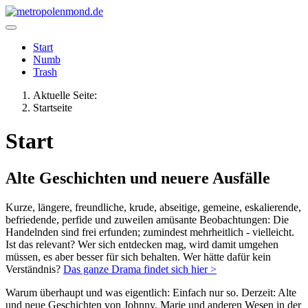
Start
Numb
Trash
Aktuelle Seite:
Startseite
Start
Alte Geschichten und neuere Ausfälle
Kurze, längere, freundliche, krude, abseitige, gemeine, eskalierende,
befriedende, perfide und zuweilen amüsante Beobachtungen: Die
Handelnden sind frei erfunden; zumindest mehrheitlich - vielleicht.
Ist das relevant? Wer sich entdecken mag, wird damit umgehen
müssen, es aber besser für sich behalten. Wer hätte dafür kein
Verständnis?
Das ganze Drama findet sich hier >
Warum überhaupt und was eigentlich: Einfach nur so. Derzeit: Alte
und neue Geschichten von Johnny, Marie und anderen Wesen in der